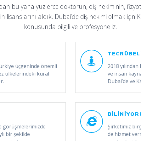
ndan bu yana yüzlerce doktorun, diş hekiminin, fizyo
in lisanslarını aldık. Dubai’de diş hekimi olmak için K
konusunda bilgili ve profesyoneliz.
TECRÜBEL
 Türkiye üçgeninde önemli
2018 yılından
z ülkelerindeki kural
ve insan kayna
r.
Dubai’de ve Ka
BİLİNİYOR
 ve görüşmelerimizde
Şirketimiz birç
ylı bir şekilde
de hizmet verm