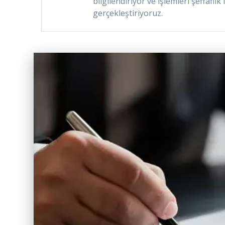
bilgilendiriyor ve işlemleri şeffaflık 
gerçekleştiriyoruz.