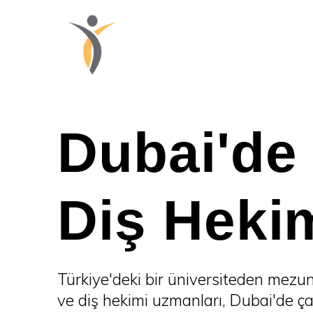
Skip
to
content
Dubai'de
Diş Hekim
Türkiye'deki bir üniversiteden mezun
ve diş hekimi uzmanları, Dubai'de ça