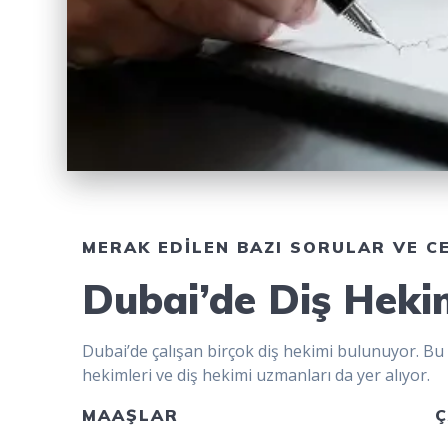
MERAK EDİLEN BAZI SORULAR VE C
Dubai’de Diş Hekim
Dubai’de çalışan birçok diş hekimi bulunuyor. Bu
hekimleri ve diş hekimi uzmanları da yer alıyor.
MAAŞLAR
Ç